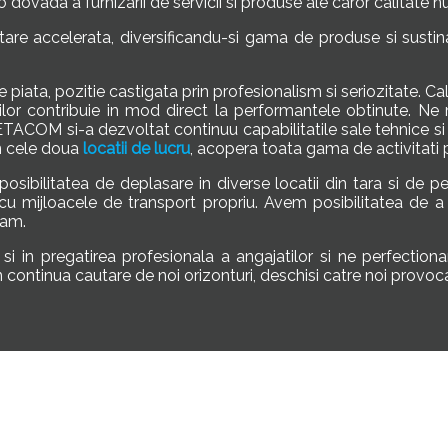
o dovada a furnizarii de servicii si produse ale caror calitate nu
are accelerata, diversificandu-si gama de produse si sustina
a, pozitie castigata prin profesionalism si seriozitate. Calit
ntilor contribuie in mod direct la performantele obtinute. 
 METACOM si-a dezvoltat continuu capabilitatile sale tehnice 
in cele doua
locatii de lucru
, acopera toata gama de activitati 
bilitatea de deplasare in diverse locatii din tara si de pest
 cu mijloacele de transport propriu. Avem posibilitatea de a 
cam.
i in pregatirea profesionala a angajatilor si ne perfectionam
n continua cautare de noi orizonturi, deschisi catre noi provocar