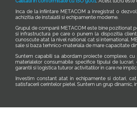
Calitatii in conformitate cu ISO 9001
. Acest lucru este 
Inca de la infiintare METACOM a inregistrat o dezvolt
achizitia de instalatii si echipamente moderne.
Grupul de companii METACOM este bine pozitionat pe piat
si infrastructura pe care o punem la dispozitia clie
cunoscute atat la nivel national cat si international.
sale si baza terhnico-materiala de mare capacitate d
Suntem capabili sa abordam proiecte complexe, cu posi
materialelor consumabile specifice tipului de lucrari,
garantii si logistica tuturor activitatilor in care ne impli
Investim constant atat in echipamente si dotari, cat s
satisfacerii cerintelor pietei. Suntem un grup dinamic, i