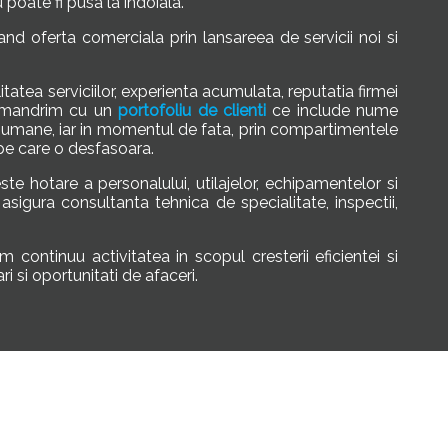
 poate fi pusa la indoiala.
nd oferta comerciala prin lansareea de servicii noi si
atea serviciilor, experienta acumulata, reputatia firmei
Ne mandrim cu un
portofoliu de clienti
ce include nume
si umane, iar in momentul de fata, prin compartimentele
pe care o desfasoara.
e hotare a personalului, utilajelor, echipamentelor si
asigura consultanta tehnica de specialitate, inspectii,
 continuu activitatea in scopul cresterii eficientei si
i si oportunitati de afaceri.