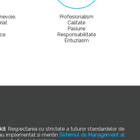
 nevoie.
Profesionalism
riat
Calitate
Pasiune
ce.
Responsabilitate
Entuziasm
cii
. Respectarea cu strictete a tuturor standardelor de
i au implementat si mentin
Sistemul de Management al