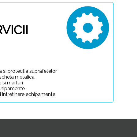
VICII
a si protectia suprafetelor
 schela metalica
 si marfuri
i echipamente
si intretinere echipamente