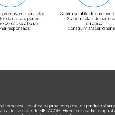
i promovarea serviciilor
Oferim solutiile de care aveti
lor de calitate pentru
Stabilim relatii de partene
care doresc sa aiba un
durabile.
ner responsabil.
Construim afaceri dinami
gral romanesc, ce ofera o gama complexa de
produse si servi
ctivitatea desfasurata de METACOM. Firmele din cadrul grupulu